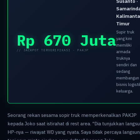
Susanto ·
Samarinda
Kalimant
Timur
Supir truk
Rp 670 Juta
yang kini
memiliki
// JACKPOT TERVERIFIKASI · PAKJP
armada
truknya
sendiri dan
sedang
membangun
bisnis logisti
keluarga.
Seorang rekan sesama sopir truk memperkenalkan PAKJP
kepada Joko saat istirahat di rest area. "Dia tunjukkan langsu
HP-nya — riwayat WD yang nyata. Saya tidak percaya langsun