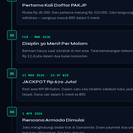
Pertama Kali Daftar PAKJP
Modal Rp 45.000. Sesi pertama menang Rp 320.000. Joko langsung
withdraw — uangnya masuk BRI dalam 5 menit.
02
FEB - MAR 2026
Disiplin 30 Menit Per Malam
Bermain hanya saat istirahat di rest area. Total kemenangan terkum
Rp 12,4 juta dalam dua bulan konsisten.
03
31 MAR 2026 · 23:07 WIB
JACKPOT Rp 670 Juta!
Rest area KM 88 Kaltim. Dalam satu sesi terakhir sebelum tidur, jac
terjadi. Dana cair dalam 5 menit ke BRI.
04
1 APR 2026
Rencana Armada Dimulai
Joko menghubungi dealer truk di Samarinda. Down payment dua uni
truk baru dibayarkan. Era baru dimulai.